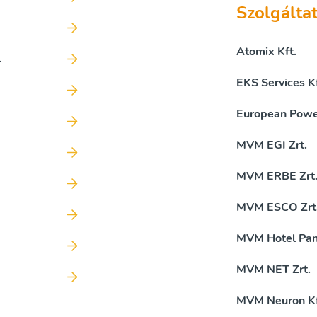
Szolgálta
Atomix Kft.
.
EKS Services Kf
European Power
MVM EGI Zrt.
MVM ERBE Zrt
MVM ESCO Zrt
MVM Hotel Pan
MVM NET Zrt.
MVM Neuron Kf