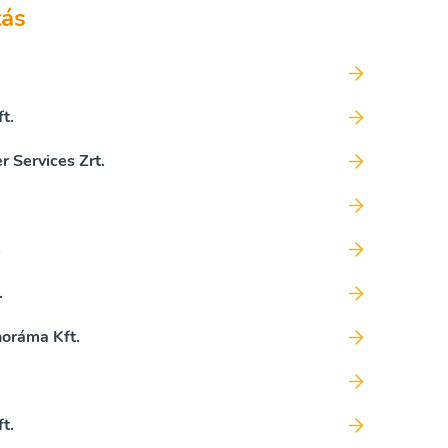
tás
t.
 Services Zrt.
.
.
oráma Kft.
t.