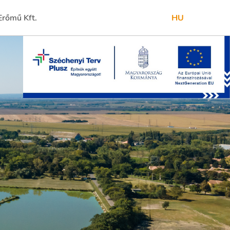
rőmű Kft.
HU