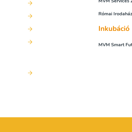
MVM Services Z
Római Irodaház
Inkubáció
MVM Smart Futu