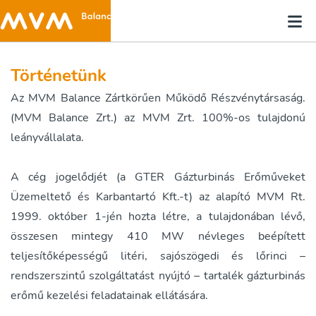
Történetünk
Az MVM Balance Zártkörűen Működő Részvénytársaság.
(MVM Balance Zrt.) az MVM Zrt. 100%-os tulajdonú
leányvállalata.
A cég jogelődjét (a GTER Gázturbinás Erőműveket
Üzemeltető és Karbantartó Kft.-t) az alapító MVM Rt.
1999. október 1-jén hozta létre, a tulajdonában lévő,
összesen mintegy 410 MW névleges beépített
teljesítőképességű litéri, sajószögedi és lőrinci –
rendszerszintű szolgáltatást nyújtó – tartalék gázturbinás
erőmű kezelési feladatainak ellátására.