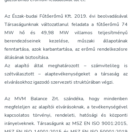
Az Észak-budai Fűtőerőmű Kft. 2019. évi beolvadásával
Társaságunknak változatlanul feladata a fűtőerőmű 74
MW hő és 49,98 MW villamos teljesítményű
berendezéseinek kezelése, műszaki állapotának
fenntartása, azok karbantartása, az erőmű rendelkezésre
állásának biztosítása.
Az alapító által meghatározott – számvitelileg is
szétválasztott – alaptevékenységeket a társaság az
elvárásokhoz igazodó szervezeti struktúrában végzi.
Az MVM Balance Zrt. szándéka, hogy mindenben
megfeleljen az alapítói elvárásoknak, a tevékenységével
kapcsolatos törvényi, rendeleti, hatósági és központi
irányelveknek. Társaságunk az MSZ EN ISO 9001:2015,
MSZ EN ISO 14001:2015 és MSZ EN ISO 50001:2019