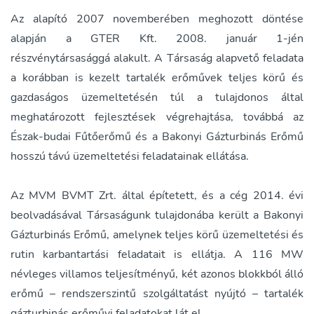
Az alapító 2007 novemberében meghozott döntése
alapján a GTER Kft. 2008. január 1-jén
részvénytársasággá alakult. A Társaság alapvető feladata
a korábban is kezelt tartalék erőművek teljes körű és
gazdaságos üzemeltetésén túl a tulajdonos által
meghatározott fejlesztések végrehajtása, továbbá az
Észak-budai Fűtőerőmű és a Bakonyi Gázturbinás Erőmű
hosszú távú üzemeltetési feladatainak ellátása.
Az MVM BVMT Zrt. által építetett, és a cég 2014. évi
beolvadásával Társaságunk tulajdonába került a Bakonyi
Gázturbinás Erőmű, amelynek teljes körű üzemeltetési és
rutin karbantartási feladatait is ellátja. A 116 MW
névleges villamos teljesítményű, két azonos blokkból álló
erőmű – rendszerszintű szolgáltatást nyújtó – tartalék
gázturbinás erőművi feladatokat lát el.